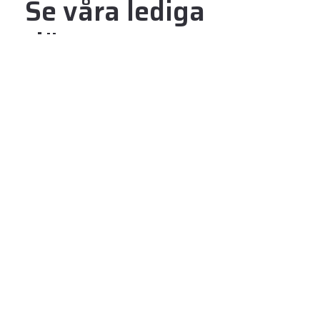
Se våra lediga
tjänster
Intresseanmälan